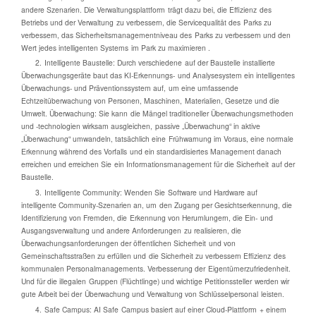
andere Szenarien. Die Verwaltungsplattform trägt dazu bei, die Effizienz des
Betriebs und der Verwaltung zu verbessern, die Servicequalität des Parks zu
verbessern, das Sicherheitsmanagementniveau des Parks zu verbessern und den
Wert jedes intelligenten Systems im Park zu maximieren .
2. Intelligente Baustelle: Durch verschiedene auf der Baustelle installierte
Überwachungsgeräte baut das KI-Erkennungs- und Analysesystem ein intelligentes
Überwachungs- und Präventionssystem auf, um eine umfassende
Echtzeitüberwachung von Personen, Maschinen, Materialien, Gesetze und die
Umwelt. Überwachung: Sie kann die Mängel traditioneller Überwachungsmethoden
und -technologien wirksam ausgleichen, passive „Überwachung“ in aktive
„Überwachung“ umwandeln, tatsächlich eine Frühwarnung im Voraus, eine normale
Erkennung während des Vorfalls und ein standardisiertes Management danach
erreichen und erreichen Sie ein Informationsmanagement für die Sicherheit auf der
Baustelle.
3. Intelligente Community: Wenden Sie Software und Hardware auf
intelligente Community-Szenarien an, um den Zugang per Gesichtserkennung, die
Identifizierung von Fremden, die Erkennung von Herumlungern, die Ein- und
Ausgangsverwaltung und andere Anforderungen zu realisieren, die
Überwachungsanforderungen der öffentlichen Sicherheit und von
Gemeinschaftsstraßen zu erfüllen und die Sicherheit zu verbessern Effizienz des
kommunalen Personalmanagements. Verbesserung der Eigentümerzufriedenheit.
Und für die illegalen Gruppen (Flüchtlinge) und wichtige Petitionssteller werden wir
gute Arbeit bei der Überwachung und Verwaltung von Schlüsselpersonal leisten.
4. Safe Campus: AI Safe Campus basiert auf einer Cloud-Plattform + einem