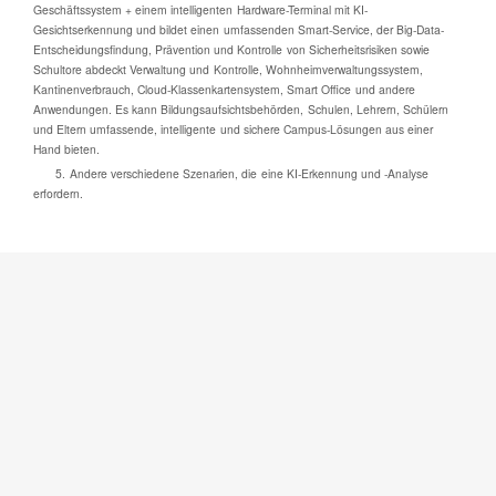
Geschäftssystem + einem intelligenten Hardware-Terminal mit KI-
Gesichtserkennung und bildet einen umfassenden Smart-Service, der Big-Data-
Entscheidungsfindung, Prävention und Kontrolle von Sicherheitsrisiken sowie
Schultore abdeckt Verwaltung und Kontrolle, Wohnheimverwaltungssystem,
Kantinenverbrauch, Cloud-Klassenkartensystem, Smart Office und andere
Anwendungen. Es kann Bildungsaufsichtsbehörden, Schulen, Lehrern, Schülern
und Eltern umfassende, intelligente und sichere Campus-Lösungen aus einer
Hand bieten.
5. Andere verschiedene Szenarien, die eine KI-Erkennung und -Analyse
erfordern.