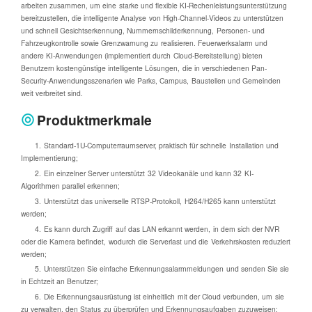
arbeiten zusammen, um eine starke und flexible KI-Rechenleistungsunterstützung
bereitzustellen, die intelligente Analyse von High-Channel-Videos zu unterstützen
und schnell Gesichtserkennung, Nummernschilderkennung, Personen- und
Fahrzeugkontrolle sowie Grenzwarnung zu realisieren. Feuerwerksalarm und
andere KI-Anwendungen (implementiert durch Cloud-Bereitstellung) bieten
Benutzern kostengünstige intelligente Lösungen, die in verschiedenen Pan-
Security-Anwendungsszenarien wie Parks, Campus, Baustellen und Gemeinden
weit verbreitet sind.
Produktmerkmale
1. Standard-1U-Computerraumserver, praktisch für schnelle Installation und
Implementierung;
2. Ein einzelner Server unterstützt 32 Videokanäle und kann 32 KI-
Algorithmen parallel erkennen;
3. Unterstützt das universelle RTSP-Protokoll, H264/H265 kann unterstützt
werden;
4. Es kann durch Zugriff auf das LAN erkannt werden, in dem sich der NVR
oder die Kamera befindet, wodurch die Serverlast und die Verkehrskosten reduziert
werden;
5. Unterstützen Sie einfache Erkennungsalarmmeldungen und senden Sie sie
in Echtzeit an Benutzer;
6. Die Erkennungsausrüstung ist einheitlich mit der Cloud verbunden, um sie
zu verwalten, den Status zu überprüfen und Erkennungsaufgaben zuzuweisen;