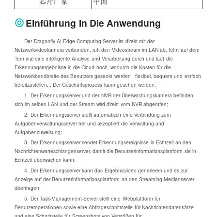
Einführung In Die Anwendung
Der Dragonfly AI Edge-Computing-Server ist direkt mit der
Netzwerkvideokamera verbunden, ruft den Videostream im LAN ab, führt auf dem
Terminal eine intelligente Analyse und Verarbeitung durch und lädt die
Erkennungsergebnisse in die Cloud hoch, wodurch die Kosten für die
Netzwerkbandbreite des Benutzers gesenkt werden , flexibel, bequem und einfach
bereitzustellen. , Der Geschäftsprozess kann gesehen werden:
1. Der Erkennungsserver und der NVR der Überwachungskamera befinden
sich im selben LAN und der Stream wird direkt vom NVR abgerufen;
2. Der Erkennungsserver stellt automatisch eine Verbindung zum
Aufgabenverwaltungsserver her und akzeptiert die Verwaltung und
Aufgabenzuweisung;
3. Der Erkennungsserver sendet Erkennungsereignisse in Echtzeit an den
Nachrichtenwarteschlangenserver, damit die Benutzerinformationsplattform sie in
Echtzeit überwachen kann;
4. Der Erkennungsserver kann das Ergebnisvideo generieren und es zur
Anzeige auf der Benutzerinformationsplattform an den Streaming-Medienserver
übertragen;
5. Der Task-Management-Server stellt eine Webplattform für
Benutzeroperationen sowie eine Abfrageschnittstelle für Nachrichtendatensätze
und eine Schnittstelle für Screenshots von Verstößen für