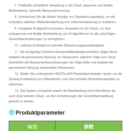
7. KI-Modell, einheitliche Verwaltung in der Cloud, bequeme und flexible
Bereitstellung, rationelle Ressourcennutzung;
8. Unterstützen Sie die direkte Anzeige von Überwachungsvideos, um die
Interaktion zwischen Risikoüberwachung und Videoüberwachung zu realisieren;
9. Integrierte KI-Algorithmus-Engine, kooperiert mit der Cloud, um eine
unbegrenzte und flexible Bereitstellung von KI-Algorithmen für alle zukünftigen
Geschäftsanforderungen zu ermöglichen;
10. Leichtes KI-Modell mit schneller Berechnungsgeschwindigkeit;
11. Die einzigartige Echtzeit-Interoperabilitätsdesignarchitektur „Edge-Cloud“
realisiert die gemeinsame Nutzung von Ressourcen zwischen Edge und Cloud,
durchbricht die Ressourcenbeschränkungen der Edge-Seite und realisiert die
gemeinsame Nutzung systemweiter Ressourcen;
12. Stellen Sie umfangreiche RESTful-API-Protokollschnittstellen bereit, um die
Docking-Entwicklung von Drittanbietern und eine schnelle Geschäftsintegration zu
erleichtern;
13. Das System unterstützt sowohl die Bereitstellung einer öffentlichen als
auch einer privaten Cloud, um den Anforderungen der Geschäftsentwicklung
gerecht zu werden.
Produktparameter