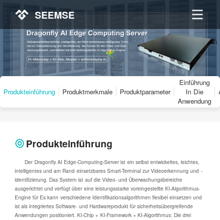
SEEMSE
Einführung
Produkteinführung
Produktmerkmale
Produktparameter
In Die
Anwendung
Produkteinführung
Der Dragonfly AI Edge-Computing-Server ist ein selbst entwickeltes, leichtes,
intelligentes und am Rand einsetzbares Smart-Terminal zur Videoerkennung und -
identifizierung. Das System ist auf die Video- und Überwachungsbereiche
ausgerichtet und verfügt über eine leistungsstarke voreingestellte KI-Algorithmus-
Engine für Es kann verschiedene Identifikationsalgorithmen flexibel einsetzen und
ist als integriertes Software- und Hardwareprodukt für sicherheitsübergreifende
Anwendungen positioniert. KI-Chip + KI-Framework + KI-Algorithmus: Die drei