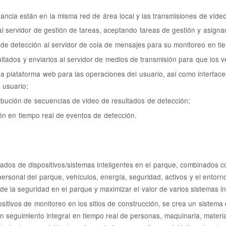
ilancia están en la misma red de área local y las transmisiones de víd
l servidor de gestión de tareas, aceptando tareas de gestión y asigna
de detección al servidor de cola de mensajes para su monitoreo en tie
ltados y enviarlos al servidor de medios de transmisión para que los v
na plataforma web para las operaciones del usuario, así como interfac
 usuario;
ribución de secuencias de video de resultados de detección;
ión en tiempo real de eventos de detección.
os de dispositivos/sistemas inteligentes en el parque, combinados con t
rsonal del parque, vehículos, energía, seguridad, activos y el entorno 
n de la seguridad en el parque y maximizar el valor de varios sistemas i
ispositivos de monitoreo en los sitios de construcción, se crea un sistem
un seguimiento integral en tiempo real de personas, maquinaria, materi