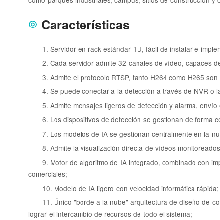
como parques industriales, campus, sitios de construcción y
Características
1. Servidor en rack estándar 1U, fácil de instalar e imple
2. Cada servidor admite 32 canales de vídeo, capaces de
3. Admite el protocolo RTSP, tanto H264 como H265 son 
4. Se puede conectar a la detección a través de NVR o la 
5. Admite mensajes ligeros de detección y alarma, envío 
6. Los dispositivos de detección se gestionan de forma c
7. Los modelos de IA se gestionan centralmente en la nu
8. Admite la visualización directa de vídeos monitoreados
9. Motor de algoritmo de IA integrado, combinado con imp
comerciales;
10. Modelo de IA ligero con velocidad informática rápida;
11. Único "borde a la nube" arquitectura de diseño de co
lograr el intercambio de recursos de todo el sistema;