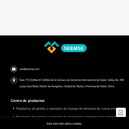
SEEMSE
van@seemse.com
Sala 719, Edificio B, Edificio de la Cámara de Comercio Internacional de Optics Valley, No. 456
Luoyu East Road, Distrito de Hongshan, Ciudad de Wuhan, Provincia de Hubei, China
Centro de productos
Plataforma de gestión y operación de recarga de vehículos de nueva energía
Plataforma de gestión y operación de motocicletas eléctricas para vehículos
de nuevas energías
Este sitio web utiliza cookies.