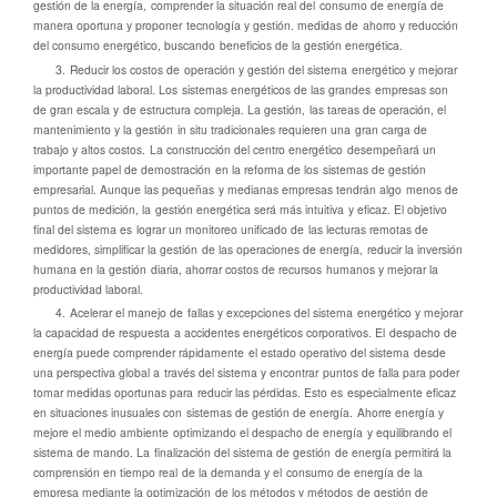
gestión de la energía, comprender la situación real del consumo de energía de
manera oportuna y proponer tecnología y gestión. medidas de ahorro y reducción
del consumo energético, buscando beneficios de la gestión energética.
3. Reducir los costos de operación y gestión del sistema energético y mejorar
la productividad laboral. Los sistemas energéticos de las grandes empresas son
de gran escala y de estructura compleja. La gestión, las tareas de operación, el
mantenimiento y la gestión in situ tradicionales requieren una gran carga de
trabajo y altos costos. La construcción del centro energético desempeñará un
importante papel de demostración en la reforma de los sistemas de gestión
empresarial. Aunque las pequeñas y medianas empresas tendrán algo menos de
puntos de medición, la gestión energética será más intuitiva y eficaz. El objetivo
final del sistema es lograr un monitoreo unificado de las lecturas remotas de
medidores, simplificar la gestión de las operaciones de energía, reducir la inversión
humana en la gestión diaria, ahorrar costos de recursos humanos y mejorar la
productividad laboral.
4. Acelerar el manejo de fallas y excepciones del sistema energético y mejorar
la capacidad de respuesta a accidentes energéticos corporativos. El despacho de
energía puede comprender rápidamente el estado operativo del sistema desde
una perspectiva global a través del sistema y encontrar puntos de falla para poder
tomar medidas oportunas para reducir las pérdidas. Esto es especialmente eficaz
en situaciones inusuales con sistemas de gestión de energía. Ahorre energía y
mejore el medio ambiente optimizando el despacho de energía y equilibrando el
sistema de mando. La finalización del sistema de gestión de energía permitirá la
comprensión en tiempo real de la demanda y el consumo de energía de la
empresa mediante la optimización de los métodos y métodos de gestión de