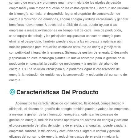
consumo de energía y promueve una mayor mejora de los niveles de gestión
empresarial y una mayor reducción de los costos operativos. Hacer un uso racional
de la energía, controlar el desperdicio, lograr el propósito de conservación de
energía y reducción de emisiones, ahorrar energía y reducir el consumo, y generar
beneficios nuevamente. A través del análisis de datos, puede ayudar a las
empresas a realizar evaluaciones en tiempo real de cada línea de producción,
cada equipo de trabajo y los principales equipos que consumen energía para
eliminar el desperdicio. También puede ayudar a las empresas a optimizar aún
más los procesos para reducir los costos de consumo de energía y mejorar la
competitividad integral de la empresa. Sistema de gestión de energía El desarrollo
y aplicación de esta tecnología plantea un nuevo concepto para la gestión de la
producción empresarial, la gestión de mediciones y la gestión del ahorro de
energía. Es una solución eficaz para que podamos lograr la conservación de
energía, la reducción de emisiones y la conservación y reducción del consumo de
energía. .
Características Del Producto
Además de las características de confiabilidad, flexibilidad, compatibilidad y
eficiencia, el sistema de gestión de energía también puede ayudar a las empresas
a mejorar la gestión de la información energética, optimizar los procesos de
gestión de energía, reducir los costos operativos del sistema de energía y acelerar
el procesamiento de fallas del sistema de energía. y anomalías., puede ayudar a
empresas, fábricas, instituciones y comunidades a lograr un control y gestión
eficaces del consumo de energía, reducir los gastos de energía y mejorar la