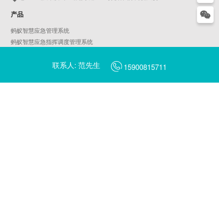
产品
蚂蚁智慧应急管理系统
蚂蚁智慧应急指挥调度管理系统
蚂蚁智慧AIoT物联平台
联系人: 范先生
天鹅智慧园区管理系统
15900815711
蚂蚁智慧燃气管理系统
AI平安校园
AI智慧工地
蜻蜓AI摄像头管理平台
蜻蜓AI边缘计算服务器管理平台
翠鸟数字乡村管理一张图平台
翠鸟数字乡村治理平台
啄木鸟城市社区治理平台
蓝鲸数据中台
智慧城市行业大屏
金丝猴新能源汽车充电管理运营平台
海鸥电动车充电管理运营平台
蜂鸟共享出行管理运营平台（片区版/景区版）