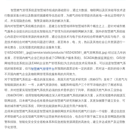
智慧燃气管理系统是智慧城市组成的基础部分，通过大数据、物联网以及区块链等技术进
行数据采集分析以及数据挖掘建模等信息处理，为燃气供给管理提供高效地一体化运营维护方
式，并实现隐患自检、预警及辅助决策的解决方案。
国内对智慧燃气系统概念的提出，是建立在智慧地球和智慧城市两个概念之上，是针对城市燃
气服务企业提出的以信息化智能化生产管理为目的的物联网解决方案。国外的智慧燃气系统核
心内容是针对现有资源的有效利用，通过信息技术与电子技术的结合即将燃气供应与电子、信
息技术相结合对燃气供给问题进行调优，甚至将水，电，光，热以及其他社会公共资源进行一
体化整合，以实现最优的能源企业服务方案。
![1652426581_.jpg](/service/static/products/1652426581_燃气管网系统.jpg) 经过近几年的
发展，尽管国内燃气企业已初步形成了CRM(客户服务系统)、SCADA(数据监测监控)、GIS(管
网地理信息系统)以及EAM(企业资产管理系统)为主的信息技术应用体系，可以说是智慧燃气系
统的雏形框架，但与
所预期的愿景还有一定的差距，而对这一差距的缩小离
智慧燃气管理平台
不开国内燃气企业及物联网管理系统服务商的共同努力。
对于智慧燃气系统这一概念的落实推动，美国天然气技术研究所（简称GTI）发布了《天然气与
智能能源的未来》一书，从燃气资源供给、输配和终端用户三个环节详细的进行了阐述和说
明，并对想要实现智慧燃气系统所必须的技术需求进行了列举。而德国天然气和水工业协会
（简称DVGW）借用智能电网的概念深入研究如燃气系统的解决方案，从而实现最终的能源互
联网设想。日本燃气协会也有着类似的智慧燃气研究和解决方案，其更加侧重于建立安全、可
靠的城市燃气供应系统，同时优化能源效率以及提升用户体验等。
总得来说智慧燃气系统就是智慧城市及物联网技术应用依托燃气行业的一个缩影，通过信息技
术帮助燃气企业实现燃气管网与运营效率的有机结合，包含但不限于施工安全及管网隐患的预
警和排除、智能化安全安全巡检体系和应急抢险资源调度的高效化，建立并达成资产及运营数
字化管理。