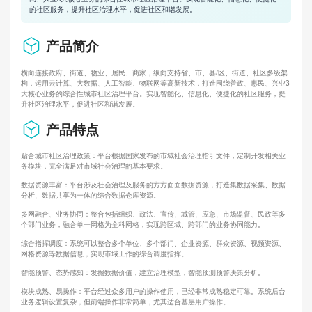
的社区服务，提升社区治理水平，促进社区和谐发展。
产品简介
横向连接政府、街道、物业、居民、商家，纵向支持省、市、县/区、街道、社区多级架
构，运用云计算、大数据、人工智能、物联网等高新技术，打造围绕善政、惠民、兴业3
大核心业务的综合性城市社区治理平台。实现智能化、信息化、便捷化的社区服务，提
升社区治理水平，促进社区和谐发展。
产品特点
贴合城市社区治理政策：平台根据国家发布的市域社会治理指引文件，定制开发相关业
务模块，完全满足对市域社会治理的基本要求。
数据资源丰富：平台涉及社会治理及服务的方方面面数据资源，打造集数据采集、数据
分析、数据共享为一体的综合数据仓库资源。
多网融合、业务协同：整合包括组织、政法、宣传、城管、应急、市场监督、民政等多
个部门业务，融合单一网格为全科网格，实现跨区域、跨部门的业务协同能力。
综合指挥调度：系统可以整合多个单位、多个部门、企业资源、群众资源、视频资源、
网格资源等数据信息，实现市域工作的综合调度指挥。
智能预警、态势感知：发掘数据价值，建立治理模型，智能预测预警决策分析。
模块成熟、易操作：平台经过众多用户的操作使用，已经非常成熟稳定可靠。系统后台
业务逻辑设置复杂，但前端操作非常简单，尤其适合基层用户操作。