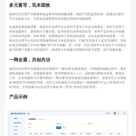
多元督导，巩本固效
城市社区治理平台能够有效监督和巩固创建成果，相较于传统监督体系，搭建社区数字
平台化的多元化、立体化监督更能有效巩固文明城市创建成果。
从政府监督的角度看，推进社区治理平台化有利于监管工作定位精准化；有利于监管工
作的直接执行，避免执行力量分散、监管体系冗杂的情况出现；有利于监管单位对创建
工作的实时监督、实时考核、部署整改等工作的及时推进。从社会监督的角度看，一方
面社区治理平台化的应用能够增加多主体监督途径，打破“监管者无人监管”的困境，有效
处理文明创建工作中的“懒政”等不作为现象。另一方面，社区治理平台化有利于人民群众
参与到整个创建工作的进程中，推进民众对创建文明城市的参与进度，提升创建质量。
一网全通，共创共治
城市社区治理平台能够实现文明城市“一网全通”的服务模式。文明城市创建过程中，要全
面推进服务为民，实现服务落地，将文明服务深入人心，须构建以网格化体系、精准化
工作、社会化服务为主要内容的“一网全通”综合性精准化服务新模式，促使社区工作风格
由“粗放型”向“精细型”转变，社区工作的服务方式也要由“一厢情愿型”向“以人民需求为导
向”转变，文明创建与社会治理主体由“单一型”向“共创共治型”转变。
产品示例