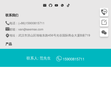
联系我们
电话：(+86)15900815711
邮箱：van@seemse.com
地址：武汉市洪山区珞喻东路456号光谷国际商会大厦B座719
产品
蚂蚁智慧应急管理系统
联系人: 范先生
蚂蚁智慧应急指挥调度管理系统
15900815711
蚂蚁智慧AIoT物联平台
天鹅智慧园区管理系统
蚂蚁智慧燃气管理系统
AI平安校园
AI智慧工地
蜻蜓AI摄像头管理平台
蜻蜓AI边缘计算服务器管理平台
翠鸟数字乡村管理一张图平台
翠鸟数字乡村治理平台