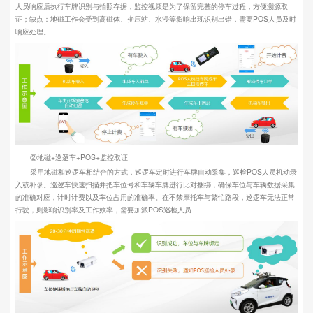
人员响应后执行车牌识别与拍照存据，监控视频是为了保留完整的停车过程，方便溯源取
证；缺点：地磁工作会受到高磁体、变压站、水浸等影响出现识别出错，需要POS人员及时
响应处理。
②地磁+巡逻车+POS+监控取证
采用地磁和巡逻车相结合的方式，巡逻车定时进行车牌自动采集，巡检POS人员机动录
入或补录。巡逻车快速扫描并把车位号和车辆车牌进行比对捆绑，确保车位与车辆数据采集
的准确对应，计时计费以及车位占用的准确率。在不禁摩托车与繁忙路段，巡逻车无法正常
行驶，则影响识别率及工作效率，需要加派POS巡检人员