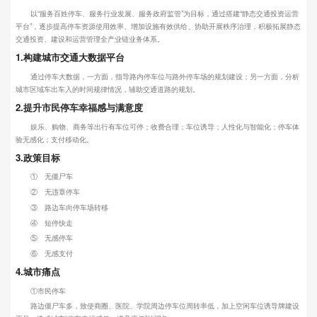
以“服务百姓停车、服务行业发展、服务政府监管”为目标，通过搭建“静态交通投资运营
平台”，逐步提高停车资源使用效率、增加设施有效供给、协助开展秩序治理，积极拓展静态
交通投资、建设和运营管理全产业链业务体系。
1.构建城市交通大数据平台
通过停车大数据，一方面，指导路内停车位与路外停车场的规划建设；另一方面，分析
城市区域车出车入的时间规律情况，辅助交通道路的规划。
2.提升市民停车幸福感与满意度
娱乐、购物、商务等出行有车位可停；收费合理；车位诱导；人性化与智能化；停车体
验无感化；支付移动化。
3.政策目标
① 无僵尸车
② 无违章停车
③ 路边车向停车场转移
④ 短停快走
⑤ 无感停车
⑥ 无感支付
4.城市痛点
①市民停车
路边僵尸车多，致使商圈、医院、学院周边停车位周转率低，加上空闲车位诱导牌建设