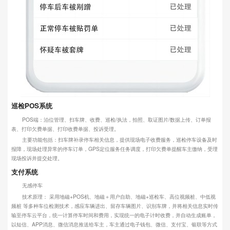
巡检POS系统
POS端：泊位管理、扫车牌、收费、巡检/执法，拍照、取证图片/数据上传、订单报
表、打印欠费单据、打印收费单据、投诉受理。
主要功能包括：扫车牌补录停车相关信息，提供现场电子收费服务，巡检停车设备及时
报障，现场处理异常的停车订单，GPS定位服务任务调度，打印欠费单提醒车主缴纳，受理
现场投诉并提交处理。
支付系统
无感停车
技术原理： 采用地磁+POS机、地磁＋用户自助、地磁+巡检车、高位视频桩、中低视
频桩 等多种车位检测技术，感应车辆进出、留存车辆图片、识别车牌，并将相关信息实时传
输至停车云平台，统一计算停车时间和费用，实现统一的电子计时收费，并自动生成账单，
以短信、APP消息、微信消息推送给车主，车主通过电子钱包、微信、支付宝、银联等方式