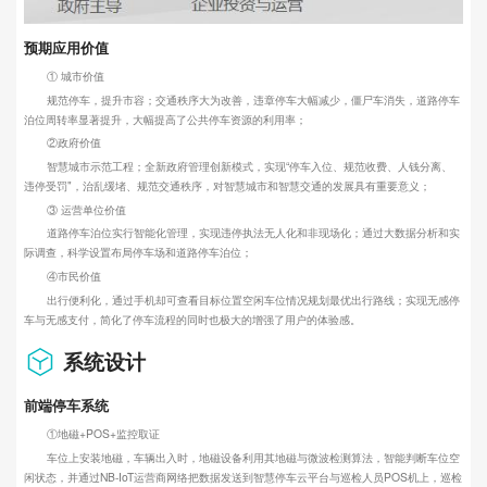
预期应用价值
① 城市价值
规范停车，提升市容；交通秩序大为改善，违章停车大幅减少，僵尸车消失，道路停车
泊位周转率显著提升，大幅提高了公共停车资源的利用率；
②政府价值
智慧城市示范工程；全新政府管理创新模式，实现“停车入位、规范收费、人钱分离、
违停受罚"，治乱缓堵、规范交通秩序，对智慧城市和智慧交通的发展具有重要意义；
③ 运营单位价值
道路停车泊位实行智能化管理，实现违停执法无人化和非现场化；通过大数据分析和实
际调查，科学设置布局停车场和道路停车泊位；
④市民价值
出行便利化，通过手机却可查看目标位置空闲车位情况规划最优出行路线；实现无感停
车与无感支付，简化了停车流程的同时也极大的增强了用户的体验感。
系统设计
前端停车系统
①地磁+POS+监控取证
车位上安装地磁，车辆出入时，地磁设备利用其地磁与微波检测算法，智能判断车位空
闲状态，并通过NB-IoT运营商网络把数据发送到智慧停车云平台与巡检人员POS机上，巡检