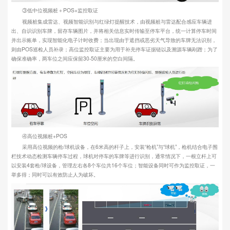
③低中位视频桩＋POS+监控取证
视频桩集成雷达、视频智能识别与红绿灯提醒技术，由视频桩与雷达配合感应车辆进
出、自识识别车牌，留存车辆图片，并将相关信息实时传输至停车平台，统一计算停车时间
并出示账单，实现智能化电子计时收费；当出现由于遮挡或恶劣天气导致的车牌无法识别，
则由POS巡检人员补录；高位监控取证主要为用于补充停车证据链以及溯源车辆剐蹭；为了
确保准确率，两车位之间应保留30-50厘米的空白间隔。
④高位视频桩+POS
采用高位视频的枪/球机设备，在6米高的杆子上，安装“枪机”与“球机”，枪机结合电子围
栏技术动态检测车辆停车过程，球机对停车的车牌等进行识别，通常情况下，一根立杆上可
以安装4套枪/球设备，管理左右各8个车位共16个车位；智能设备同时可作为监控取证，一
举多得；同时可以有效防止人为破坏。