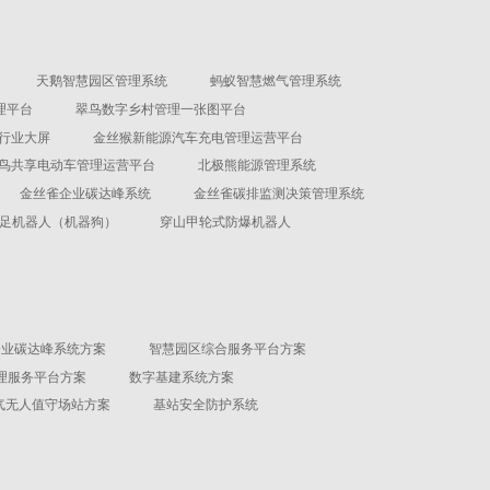
天鹅智慧园区管理系统
蚂蚁智慧燃气管理系统
理平台
翠鸟数字乡村管理一张图平台
行业大屏
金丝猴新能源汽车充电管理运营平台
鸟共享电动车管理运营平台
北极熊能源管理系统
金丝雀企业碳达峰系统
金丝雀碳排监测决策管理系统
足机器人（机器狗）
穿山甲轮式防爆机器人
企业碳达峰系统方案
智慧园区综合服务平台方案
理服务平台方案
数字基建系统方案
气无人值守场站方案
基站安全防护系统