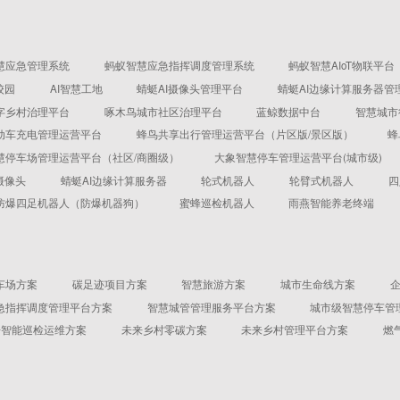
慧应急管理系统
蚂蚁智慧应急指挥调度管理系统
蚂蚁智慧AIoT物联平台
校园
AI智慧工地
蜻蜓AI摄像头管理平台
蜻蜓AI边缘计算服务器管
字乡村治理平台
啄木鸟城市社区治理平台
蓝鲸数据中台
智慧城市
动车充电管理运营平台
蜂鸟共享出行管理运营平台（片区版/景区版）
蜂
慧停车场管理运营平台（社区/商圈级）
大象智慧停车管理运营平台(城市级)
摄像头
蜻蜓AI边缘计算服务器
轮式机器人
轮臂式机器人
四
防爆四足机器人（防爆机器狗）
蜜蜂巡检机器人
雨燕智能养老终端
车场方案
碳足迹项目方案
智慧旅游方案
城市生命线方案
急指挥调度管理平台方案
智慧城管管理服务平台方案
城市级智慧停车管
机房智能巡检运维方案
未来乡村零碳方案
未来乡村管理平台方案
燃