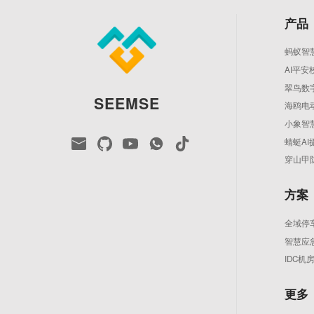
产品
蚂蚁智
AI平安
翠鸟数
SEEMSE
海鸥电
小象智
蜻蜓AI
穿山甲
方案
全域停
智慧应
IDC
更多