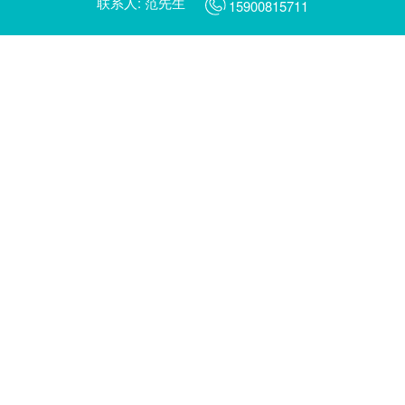
联系人: 范先生
天鹅智慧园区管理系统
15900815711
蚂蚁智慧燃气管理系统
AI平安校园
AI智慧工地
蜻蜓AI摄像头管理平台
蜻蜓AI边缘计算服务器管理平台
翠鸟数字乡村管理一张图平台
翠鸟数字乡村治理平台
啄木鸟城市社区治理平台
蓝鲸数据中台
智慧城市行业大屏
金丝猴新能源汽车充电管理运营平台
海鸥电动车充电管理运营平台
蜂鸟共享出行管理运营平台（片区版/景区版）
蜂鸟共享电动车管理运营平台
北极熊能源管理系统
小象智慧停车场管理运营平台（社区/商圈级）
大象智慧停车管理运营平台(城市级)
金丝雀企业碳达峰系统
金丝雀碳排监测决策管理系统