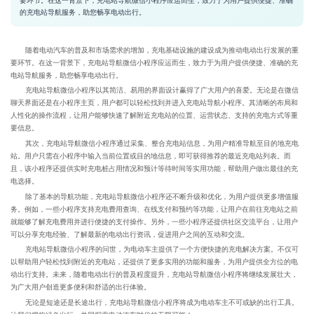
的充电站导航服务，助您畅享电动出行。
随着电动汽车的普及和市场需求的增加，充电基础设施的建设成为推动电动出行发展的重
要环节。在这一背景下，充电站导航微信小程序应运而生，致力于为用户提供便捷、准确的充
电站导航服务，助您畅享电动出行。
充电站导航微信小程序以其简洁、易用的界面设计赢得了广大用户的喜爱。无论是在微信
聊天界面还是在小程序主页，用户都可以轻松找到并进入充电站导航小程序。其清晰的布局和
人性化的操作流程，让用户能够快速了解附近充电站的位置、运营状态、支持的充电方式等重
要信息。
其次，充电站导航微信小程序通过采集、整合充电站信息，为用户精准导航至目的地充电
站。用户只需在小程序中输入当前位置或目的地信息，即可获得推荐的最近充电站列表。而
且，该小程序还提供实时充电桩占用情况和预计等待时间等实用功能，帮助用户做出最佳的充
电选择。
除了基本的导航功能，充电站导航微信小程序还不断升级和优化，为用户提供更多增值服
务。例如，一些小程序支持充电费用查询、在线支付和预约等功能，让用户在前往充电站之前
就能够了解充电费用并进行便捷的支付操作。另外，一些小程序还提供社区交流平台，让用户
可以分享充电经验、了解最新的电动出行资讯，促进用户之间的互动和交流。
充电站导航微信小程序的问世，为电动车主提供了一个方便快捷的充电解决方案。不仅可
以帮助用户轻松找到附近的充电站，还提供了更多实用的功能和服务，为用户提供全方位的电
动出行支持。未来，随着电动出行的普及程度提升，充电站导航微信小程序将继续发展壮大，
为广大用户创造更多便利和舒适的出行体验。
无论是短途还是长途出行，充电站导航微信小程序将成为电动车主不可或缺的出行工具。