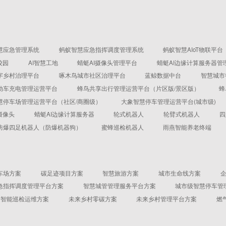
慧应急管理系统
蚂蚁智慧应急指挥调度管理系统
蚂蚁智慧AIoT物联平台
校园
AI智慧工地
蜻蜓AI摄像头管理平台
蜻蜓AI边缘计算服务器管
字乡村治理平台
啄木鸟城市社区治理平台
蓝鲸数据中台
智慧城市
动车充电管理运营平台
蜂鸟共享出行管理运营平台（片区版/景区版）
蜂
慧停车场管理运营平台（社区/商圈级）
大象智慧停车管理运营平台(城市级)
摄像头
蜻蜓AI边缘计算服务器
轮式机器人
轮臂式机器人
四
防爆四足机器人（防爆机器狗）
蜜蜂巡检机器人
雨燕智能养老终端
车场方案
碳足迹项目方案
智慧旅游方案
城市生命线方案
急指挥调度管理平台方案
智慧城管管理服务平台方案
城市级智慧停车管
机房智能巡检运维方案
未来乡村零碳方案
未来乡村管理平台方案
燃