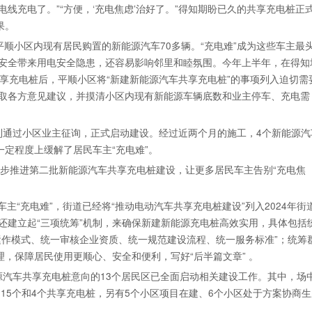
电线充电了。”“方便，‘充电焦虑’治好了。”得知期盼已久的共享充电桩正
果。
平顺小区内现有居民购置的新能源汽车70多辆。“充电难”成为这些车主最
安全带来用电安全隐患，还容易影响邻里和睦氛围。今年上半年，在得知
车共享充电桩后，平顺小区将“新建新能源汽车共享充电桩”的事项列入迫切需
取各方意见建议，并摸清小区内现有新能源车辆底数和业主停车、充电需
利通过小区业主征询，正式启动建设。经过近两个月的施工，4个新能源汽
一定程度上缓解了居民车主“充电难”。
逐步推进第二批新能源汽车共享充电桩建设，让更多居民车主告别“充电焦
主“充电难”，街道已经将“推动电动汽车共享充电桩建设”列入2024年街
还建立起“三项统筹”机制，来确保新建新能源充电桩高效实用，具体包括
运作模式、统一审核企业资质、统一规范建设流程、统一服务标准”；统筹
理，保障居民使用更顺心、安全和便利，写好“后半篇文章” 。
源汽车共享充电桩意向的13个居民区已全面启动相关建设工作。其中，场
用15个和4个共享充电桩，另有5个小区项目在建、6个小区处于方案协商生