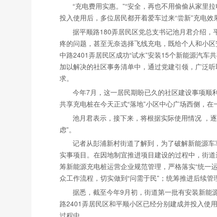
“充电费用实惠。”“安全，再也不用偷偷从家里拉
投入使用后，多位居民都开着爱车过来“尝新”充电效
据平顺路180弄居民区党总支书记池月君介绍，
疼的问题，甚至无奈选择飞线充电，既给个人和小区
中路2401弄居民区成功“试水”安装15个新能源汽
加以解决的社区事务清单中，通过党建引领，广泛听
求。
今年7月，这一居民期盼已久的社区建设事项顺
共享充电桩在今天正式“落地”小区中心广场西侧，在
池月君表示，接下来，将根据实际使用情况 ，
虑”。
记者从彭浦新村街道了解到，为了破解新能源车车
实事项目。在因地制宜推进项目建设的过程中，街道
筹新能源充电桩运营企业规范管理，严格落实“统一
众工作流程，切实做到“问需于民”；统筹推进后续管
据悉，截至今年9月初，街道第一批有安装新能
路2401弄居民区和平顺小区已经分别建成并投入使
过程中。