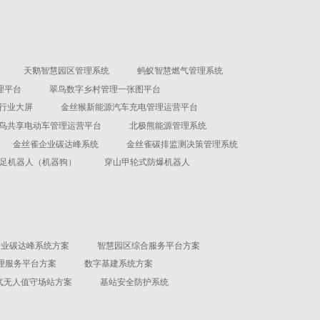
天鹅智慧园区管理系统
蚂蚁智慧燃气管理系统
理平台
翠鸟数字乡村管理一张图平台
行业大屏
金丝猴新能源汽车充电管理运营平台
鸟共享电动车管理运营平台
北极熊能源管理系统
金丝雀企业碳达峰系统
金丝雀碳排监测决策管理系统
足机器人（机器狗）
穿山甲轮式防爆机器人
企业碳达峰系统方案
智慧园区综合服务平台方案
理服务平台方案
数字基建系统方案
气无人值守场站方案
基站安全防护系统