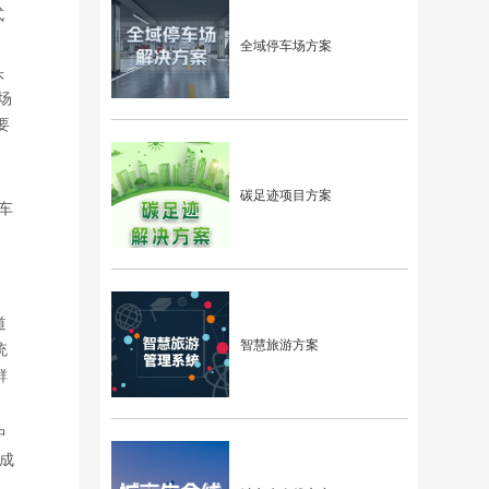
式
全域停车场方案
头
场
要
碳足迹项目方案
车
道
智慧旅游方案
统
群
中
成