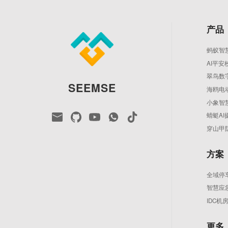
产品
蚂蚁智
AI平安
翠鸟数
SEEMSE
海鸥电
小象智
蜻蜓AI
穿山甲
方案
全域停
智慧应
IDC
更多