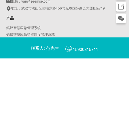
邮箱：van@seemse.com
地址：武汉市洪山区珞喻东路456号光谷国际商会大厦B座719
产品
蚂蚁智慧应急管理系统
蚂蚁智慧应急指挥调度管理系统
蚂蚁智慧AIoT物联平台
联系人: 范先生
天鹅智慧园区管理系统
15900815711
蚂蚁智慧燃气管理系统
AI平安校园
AI智慧工地
蜻蜓AI摄像头管理平台
蜻蜓AI边缘计算服务器管理平台
翠鸟数字乡村管理一张图平台
翠鸟数字乡村治理平台
啄木鸟城市社区治理平台
蓝鲸数据中台
智慧城市行业大屏
金丝猴新能源汽车充电管理运营平台
海鸥电动车充电管理运营平台