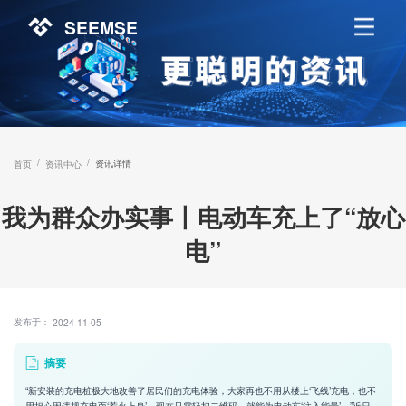
SEEMSE
/
/
资讯详情
首页
资讯中心
我为群众办实事丨电动车充上了“放心
电”
发布于：
2024-11-05
摘要
“新安装的充电桩极大地改善了居民们的充电体验，大家再也不用从楼上‘飞线’充电，也不
用担心因违规充电而‘惹火上身’。现在只需轻扫二维码，就能为电动车‘注入能量’。”近日，