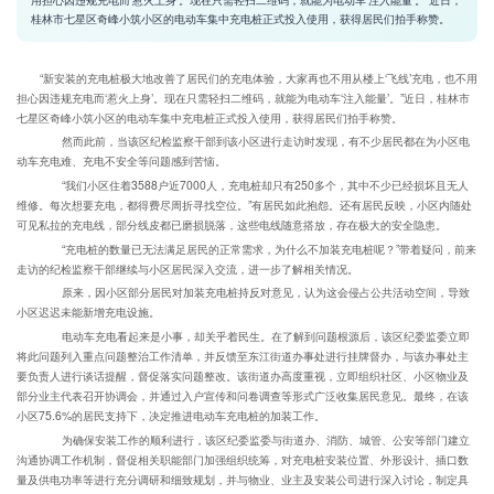
桂林市七星区奇峰小筑小区的电动车集中充电桩正式投入使用，获得居民们拍手称赞。
“新安装的充电桩极大地改善了居民们的充电体验，大家再也不用从楼上‘飞线’充电，也不用
担心因违规充电而‘惹火上身’。现在只需轻扫二维码，就能为电动车‘注入能量’。”近日，桂林市
七星区奇峰小筑小区的电动车集中充电桩正式投入使用，获得居民们拍手称赞。
然而此前，当该区纪检监察干部到该小区进行走访时发现，有不少居民都在为小区电
动车充电难、充电不安全等问题感到苦恼。
“我们小区住着3588户近7000人，充电桩却只有250多个，其中不少已经损坏且无人
维修。每次想要充电，都得费尽周折寻找空位。”有居民如此抱怨。还有居民反映，小区内随处
可见私拉的充电线，部分线皮都已磨损脱落，这些电线随意搭放，存在极大的安全隐患。
“充电桩的数量已无法满足居民的正常需求，为什么不加装充电桩呢？”带着疑问，前来
走访的纪检监察干部继续与小区居民深入交流，进一步了解相关情况。
原来，因小区部分居民对加装充电桩持反对意见，认为这会侵占公共活动空间，导致
小区迟迟未能新增充电设施。
电动车充电看起来是小事，却关乎着民生。在了解到问题根源后，该区纪委监委立即
将此问题列入重点问题整治工作清单，并反馈至东江街道办事处进行挂牌督办，与该办事处主
要负责人进行谈话提醒，督促落实问题整改。该街道办高度重视，立即组织社区、小区物业及
部分业主代表召开协调会，并通过入户宣传和问卷调查等形式广泛收集居民意见。最终，在该
小区75.6%的居民支持下，决定推进电动车充电桩的加装工作。
为确保安装工作的顺利进行，该区纪委监委与街道办、消防、城管、公安等部门建立
沟通协调工作机制，督促相关职能部门加强组织统筹，对充电桩安装位置、外形设计、插口数
量及供电功率等进行充分调研和细致规划，并与物业、业主及安装公司进行深入讨论，制定具