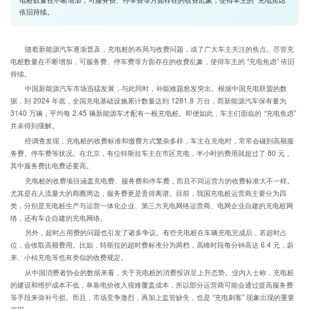
依旧持续。
随着新能源汽车逐渐普及，充电桩的布局与收费问题，成了广大车主关注的焦点。尽管充
电桩数量在不断增加，可服务费、停车费等方面存在的收费乱象，使得车主的 “充电焦虑” 依旧
持续。
中国新能源汽车市场迅猛发展，与此同时，补能难题愈发突出。根据中国充电联盟的数
据，到 2024 年底，全国充电基础设施累计数量达到 1281.8 万台，而新能源汽车保有量为
3140 万辆，平均每 2.45 辆新能源车才配有一根充电桩。即便如此，车主们面临的 “充电焦虑”
并未得到缓解。
经调查发现，充电桩的收费标准和缴费方式繁杂多样，车主在充电时，常常会碰到高额服
务费、停车费等状况。在北京，有位特斯拉车主在市区充电，半小时的费用就超过了 80 元，
其中服务费比电费还要高。
充电桩的收费项目涵盖充电费、服务费和停车费，而且不同运营方的收费标准大不一样。
尤其是在人流量大的商圈周边，服务费更是贵得离谱。目前，我国充电桩运营商主要分为四
类，分别是充电桩生产与运营一体化企业、第三方充电网络运营商、电网企业自建的充电桩网
络，还有车企自建的充电网络。
另外，超时占用费的问题也引发了诸多争议。有些充电桩在车辆充电完成后，若超时占
位，会收取高额费用。比如，特斯拉的超时费标准分为两档，高峰时段每分钟高达 6.4 元，蔚
来、小桔充电等也有类似的收费规定。
从中国消费者协会的数据来看，关于充电桩的消费投诉呈上升态势。业内人士称，充电桩
的建设和维护成本不低，单靠电价收入很难覆盖成本，所以部分运营商可能会通过提高服务费
等手段来弥补亏损。而且，市场竞争激烈，再加上监管缺失，也是 “充电刺客” 现象出现的重要