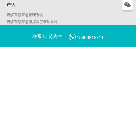
产品
蚂蚁智慧应急管理系统
蚂蚁智慧应急指挥调度管理系统
蚂蚁智慧AIoT物联平台
联系人: 范先生
天鹅智慧园区管理系统
15900815711
蚂蚁智慧燃气管理系统
AI平安校园
AI智慧工地
蜻蜓AI摄像头管理平台
蜻蜓AI边缘计算服务器管理平台
翠鸟数字乡村管理一张图平台
翠鸟数字乡村治理平台
啄木鸟城市社区治理平台
蓝鲸数据中台
智慧城市行业大屏
金丝猴新能源汽车充电管理运营平台
海鸥电动车充电管理运营平台
蜂鸟共享出行管理运营平台（片区版/景区版）
蜂鸟共享电动车管理运营平台