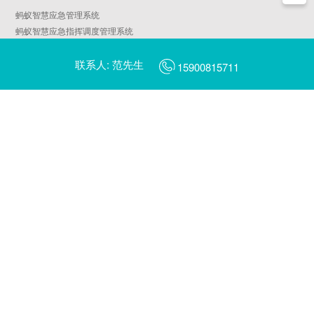
蚂蚁智慧应急管理系统
蚂蚁智慧应急指挥调度管理系统
蚂蚁智慧AIoT物联平台
联系人: 范先生
天鹅智慧园区管理系统
15900815711
蚂蚁智慧燃气管理系统
AI平安校园
AI智慧工地
蜻蜓AI摄像头管理平台
蜻蜓AI边缘计算服务器管理平台
翠鸟数字乡村管理一张图平台
翠鸟数字乡村治理平台
啄木鸟城市社区治理平台
蓝鲸数据中台
智慧城市行业大屏
金丝猴新能源汽车充电管理运营平台
海鸥电动车充电管理运营平台
蜂鸟共享出行管理运营平台（片区版/景区版）
蜂鸟共享电动车管理运营平台
北极熊能源管理系统