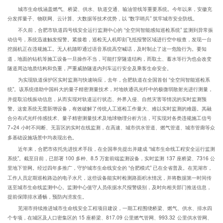
城市生命线涵盖燃气、桥梁、供水、轨道交通、输油管线等重要系统。今年以来，安徽充
分发挥量子、物联网、云计算、大数据等技术优势，以 “数字哨兵” 筑牢城市安全防线。
不久前，合肥市轨道四号线安全运行监测中心的 “全空间智能感知巡检系统” 监测到异常振
动信号，系统迅速触发报警。紧接着，巡检无人机即刻飞抵报警区域进行空中核查，发现一台
挖掘机正在违规施工。无人机随即通过语音系统高空喊话，及时制止了这一危险行为。要知
道，地面的钻机等施工设备一旦操作不当，可能打穿隧道结构，而取土、蓄水等行为也会改变
隧道周边地质结构和负重，严重威胁隧道内列车运行安全及乘客生命安全。
为实现轨道保护区实时监测与快速响应，去年，合肥轨道在全国首创 “全空间智能巡检系
统”。该系统借助中国科大的量子精密测量技术，对地铁通讯光纤中的极微弱散射光进行测量，
并提取沿线振动信息，从而实现对轨道运行状态、外界入侵、自然灾害等情况的实时监测预
警。这套系统无需新增设备，有效破解了传统人工巡检工作量大、难以实时监测的难题。其融
合分布式光纤传感技术、量子精密测量技术及地球物理分析方法，可实现对各类违规施工信号
7×24 小时不间断、无盲区的实时在线监测，在高速、城市供水管道、燃气管道、城市管廊等众
多基础设施场景中均表现出色。
近年来，合肥市依托先进技术手段，在全国率先提出并建成 “城市生命线工程安全运行监测
系统”。截至目前，已部署 100 多种、8.5 万套前端监测设备，实时监测 137 座桥梁、7316 公
里地下管网。经过四年多推广，守护城市生命线安全的 “合肥模式” 已在全省普及。在芜湖市，
工作人员定期巡检路边的电子水尺，这些设备能实时检测路面积水情况，并将数据第一时间传
送至城市生命线监测中心。监测中心值守人员依据水尺报警级别，及时向相关部门推送信息，
提前保障排水通畅，预防内涝发生。
芜湖市持续推进城市生命线安全工程项目建设，一期工程围绕桥梁、燃气、供水、排水四
个专项，在城区及人口密集区的 15 座桥梁、817.09 公里燃气管网、993.32 公里供水管网、