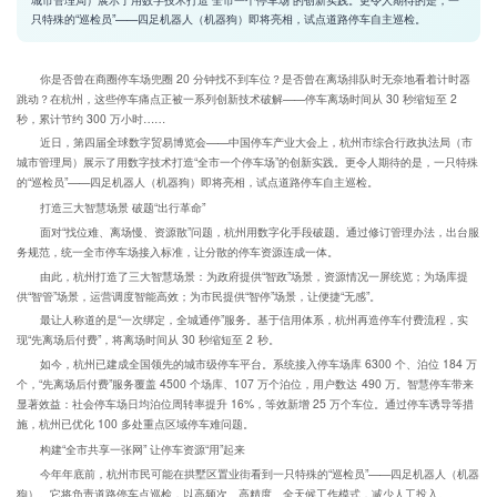
只特殊的“巡检员”——四足机器人（机器狗）即将亮相，试点道路停车自主巡检。
你是否曾在商圈停车场兜圈 20 分钟找不到车位？是否曾在离场排队时无奈地看着计时器
跳动？在杭州，这些停车痛点正被一系列创新技术破解——停车离场时间从 30 秒缩短至 2
秒，累计节约 300 万小时……
近日，第四届全球数字贸易博览会——中国停车产业大会上，杭州市综合行政执法局（市
城市管理局）展示了用数字技术打造“全市一个停车场”的创新实践。更令人期待的是，一只特殊
的“巡检员”——四足机器人（机器狗）即将亮相，试点道路停车自主巡检。
打造三大智慧场景 破题“出行革命”
面对“找位难、离场慢、资源散”问题，杭州用数字化手段破题。通过修订管理办法，出台服
务规范，统一全市停车场接入标准，让分散的停车资源连成一体。
由此，杭州打造了三大智慧场景：为政府提供“智政”场景，资源情况一屏统览；为场库提
供“智管”场景，运营调度智能高效；为市民提供“智停”场景，让便捷“无感”。
最让人称道的是“一次绑定，全城通停”服务。基于信用体系，杭州再造停车付费流程，实
现“先离场后付费”，将离场时间从 30 秒缩短至 2 秒。
如今，杭州已建成全国领先的城市级停车平台。系统接入停车场库 6300 个、泊位 184 万
个，“先离场后付费”服务覆盖 4500 个场库、107 万个泊位，用户数达 490 万。智慧停车带来
显著效益：社会停车场日均泊位周转率提升 16%，等效新增 25 万个车位。通过停车诱导等措
施，杭州已优化 100 多处重点区域停车难问题。
构建“全市共享一张网” 让停车资源“用”起来
今年年底前，杭州市民可能在拱墅区置业街看到一只特殊的“巡检员”——四足机器人（机器
狗）。它将负责道路停车点巡检，以高频次、高精度、全天候工作模式，减少人工投入。