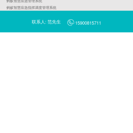
蚂蚁智慧应急管理系统
蚂蚁智慧应急指挥调度管理系统
蚂蚁智慧AIoT物联平台
联系人: 范先生
天鹅智慧园区管理系统
15900815711
蚂蚁智慧燃气管理系统
AI平安校园
AI智慧工地
蜻蜓AI摄像头管理平台
蜻蜓AI边缘计算服务器管理平台
翠鸟数字乡村管理一张图平台
翠鸟数字乡村治理平台
啄木鸟城市社区治理平台
蓝鲸数据中台
智慧城市行业大屏
金丝猴新能源汽车充电管理运营平台
海鸥电动车充电管理运营平台
蜂鸟共享出行管理运营平台（片区版/景区版）
蜂鸟共享电动车管理运营平台
北极熊能源管理系统
小象智慧停车场管理运营平台（社区/商圈级）