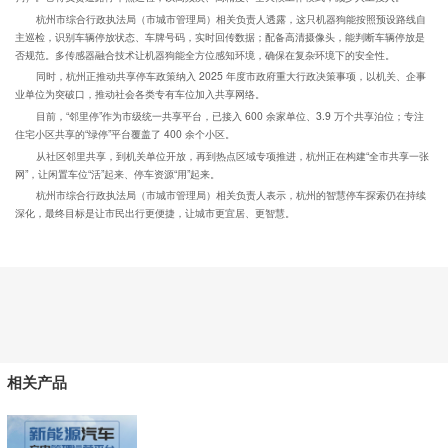
杭州市综合行政执法局（市城市管理局）相关负责人透露，这只机器狗能按照预设路线自
主巡检，识别车辆停放状态、车牌号码，实时回传数据；配备高清摄像头，能判断车辆停放是
否规范。多传感器融合技术让机器狗能全方位感知环境，确保在复杂环境下的安全性。
同时，杭州正推动共享停车政策纳入 2025 年度市政府重大行政决策事项，以机关、企事
业单位为突破口，推动社会各类专有车位加入共享网络。
目前，“邻里停”作为市级统一共享平台，已接入 600 余家单位、3.9 万个共享泊位；专注
住宅小区共享的“绿停”平台覆盖了 400 余个小区。
从社区邻里共享，到机关单位开放，再到热点区域专项推进，杭州正在构建“全市共享一张
网”，让闲置车位“活”起来、停车资源“用”起来。
杭州市综合行政执法局（市城市管理局）相关负责人表示，杭州的智慧停车探索仍在持续
深化，最终目标是让市民出行更便捷，让城市更宜居、更智慧。
相关产品