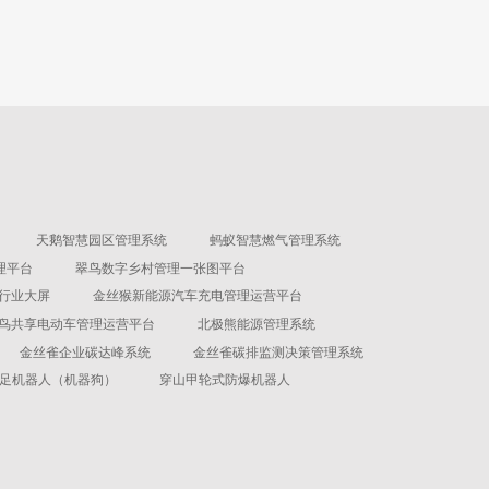
天鹅智慧园区管理系统
蚂蚁智慧燃气管理系统
理平台
翠鸟数字乡村管理一张图平台
行业大屏
金丝猴新能源汽车充电管理运营平台
鸟共享电动车管理运营平台
北极熊能源管理系统
金丝雀企业碳达峰系统
金丝雀碳排监测决策管理系统
足机器人（机器狗）
穿山甲轮式防爆机器人