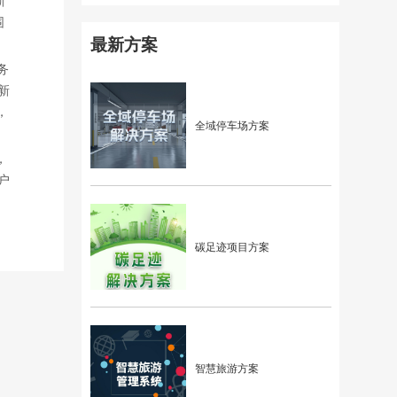
围
最新方案
务
新
，
全域停车场方案
，
户
碳足迹项目方案
智慧旅游方案