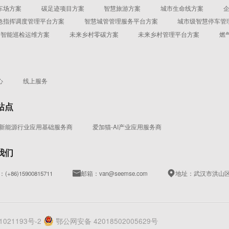
车场方案
碳足迹项目方案
智慧旅游方案
城市生命线方案
急指挥调度管理平台方案
智慧城管管理服务平台方案
城市级智慧停车管
机房智能巡检运维方案
未来乡村零碳方案
未来乡村管理平台方案
燃
心
线上服务
站点
-新能源行业应用基础服务商
爱加猫-AI产业应用服务商
我们
(+86)15900815711
邮箱：van@seemse.com
地址：武汉市洪山区
1021193号-2
鄂公网安备 42018502005629号