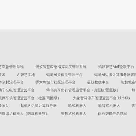
慧应急管理系统
蚂蚁智慧应急指挥调度管理系统
蚂蚁智慧AIoT物联平台
校园
AI智慧工地
蜻蜓AI摄像头管理平台
蜻蜓AI边缘计算服务器管
字乡村治理平台
啄木鸟城市社区治理平台
蓝鲸数据中台
智慧城市
动车充电管理运营平台
蜂鸟共享出行管理运营平台（片区版/景区版）
蜂
慧停车场管理运营平台（社区/商圈级）
大象智慧停车管理运营平台(城市级)
摄像头
蜻蜓AI边缘计算服务器
轮式机器人
轮臂式机器人
四
防爆四足机器人（防爆机器狗）
蜜蜂巡检机器人
雨燕智能养老终端