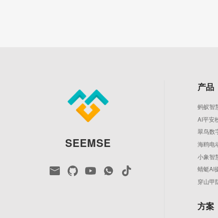
产品
蚂蚁智
AI平安
翠鸟数
SEEMSE
海鸥电
小象智
蜻蜓AI
穿山甲
方案