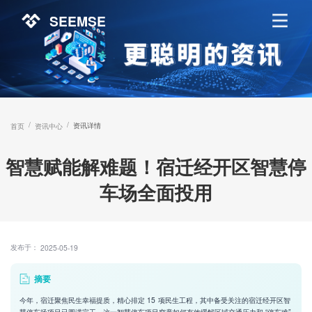
SEEMSE
/
/
资讯详情
首页
资讯中心
智慧赋能解难题！宿迁经开区智慧停
车场全面投用
发布于：
2025-05-19
摘要
今年，宿迁聚焦民生幸福提质，精心排定 15 项民生工程，其中备受关注的宿迁经开区智
慧停车场项目已圆满完工。这一智慧停车项目究竟如何有效缓解区域交通压力和 “停车难”