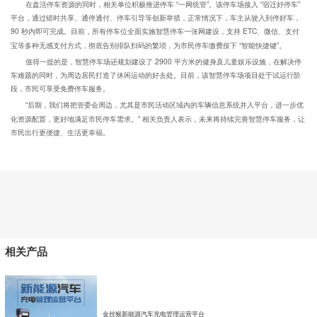
在盘活停车资源的同时，相关单位积极推进停车 “一网统管”。该停车场接入 “宿迁好停车”
平台，通过错时共享、通停通付、停车引导等创新举措，正常情况下，车主从驶入到停好车，
90 秒内即可完成。目前，所有停车位全面实施智慧停车一张网建设，支持 ETC、微信、支付
宝等多种无感支付方式，彻底告别排队扫码的繁琐，为市民停车缴费按下 “智能快捷键”。​
值得一提的是，智慧停车场还规划建设了 2900 平方米的健身及儿童娱乐设施，在解决停
车难题的同时，为周边居民打造了休闲运动的好去处。目前，该智慧停车场项目处于试运行阶
段，市民可享受免费停车服务。​
“后期，我们将把管委会周边，尤其是市民活动区域内的车辆信息系统并入平台，进一步优
化资源配置，更好地满足市民停车需求。” 相关负责人表示，未来将持续完善智慧停车服务，让
市民出行更便捷、生活更幸福。
相关产品
金丝猴新能源汽车充电管理运营平台