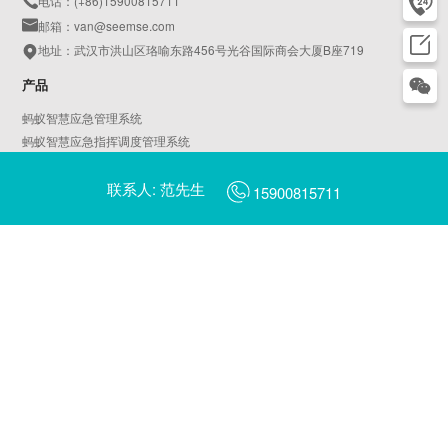
电话：(+86)15900815711
邮箱：van@seemse.com
地址：武汉市洪山区珞喻东路456号光谷国际商会大厦B座719
产品
蚂蚁智慧应急管理系统
蚂蚁智慧应急指挥调度管理系统
蚂蚁智慧AIoT物联平台
联系人: 范先生
天鹅智慧园区管理系统
15900815711
蚂蚁智慧燃气管理系统
AI平安校园
AI智慧工地
蜻蜓AI摄像头管理平台
蜻蜓AI边缘计算服务器管理平台
翠鸟数字乡村管理一张图平台
翠鸟数字乡村治理平台
啄木鸟城市社区治理平台
蓝鲸数据中台
智慧城市行业大屏
金丝猴新能源汽车充电管理运营平台