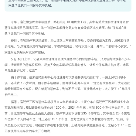
问题？让我们一同探寻其中奥秘。
今年，宿迁聚焦民生幸福提质，精心排定 15 项民生工程，其中备受关注的宿迁经开区智
慧停车场项目已圆满完工。这一智慧停车项目究竟如何有效缓解区域交通压力和 “停车难” 问
题？让我们一同探寻其中奥秘。​
曾经，在智慧停车场建成前，周边道路上车辆随意停放，交通拥堵成为常态，居民出行举
步维艰。“以前这边没停车场的时候，车都停在路边，堵得水泄不通，开车出门都得小心翼翼。”
家住附近的居民对此深有感触。​
​
​日上午，记者来到宿迁经开区便民服务中心的智慧停车场。只见场内停放着不少车
5
月
16
辆，清晰醒目的停车位框线、规范齐全的车辆标识和导向箭头，让整个停车场井然有序。市民
单先生告诉记者，过去​**
由于停车便，他来便民服务中心办理业务时大多选择骑电动自行车，一路上风吹日晒不
说，还浪费了不少时间。如今停车场建成，他可以安心开车前来，“这边有大屏显示，大老远就
能看到哪里有空车位。现在都是智慧停车，到这不用扫码，直接无感支付，太方便了！” 单先生
赞不绝口。​
据悉，宿迁经开区智慧停车场项目自去年启动建设，主要分布在宿迁经开区市民服务中心
西北侧和南侧，规划建设机动车位超 1200 个。2024 年年底，南侧 900 个车位率先启用。目
前，西北侧停车场也已全面投入使用，该停车场地下设有 235 个停车位，其中包含 20 个充电
车位和 5 个无障碍车位，地上还有 127 个车位，全方位满足市民多样化停车需求。“以前开车
来总担心没地方充电，现在把车停在地下室充电，上楼办完事就能直接开走，太贴心了！” 一位
正在使用充电车位的车主开心地说。​